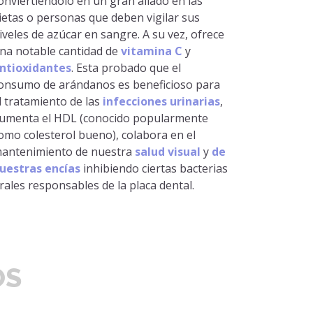
onviertiéndolo en un gran aliado en las
ietas o personas que deben vigilar sus
iveles de azúcar en sangre. A su vez, ofrece
na notable cantidad de
vitamina C
y
ntioxidantes
. Esta probado que el
onsumo de arándanos es beneficioso para
l tratamiento de las
infecciones urinarias
,
umenta el HDL (conocido popularmente
omo colesterol bueno), colabora en el
antenimiento de nuestra
salud visual
y
de
uestras encías
inhibiendo ciertas bacterias
rales responsables de la placa dental.
OS