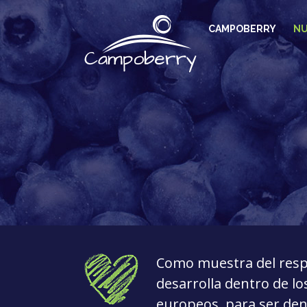
Saltar
al
CAMPOBERRY
NU
contenido
Como muestra del resp
desarrolla dentro de l
europeos, para ser d