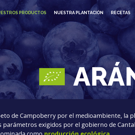
ESTROS PRODUCTOS
NUESTRA PLANTACIÓN
RECETAS
ARÁ
eto de Campoberry por el medioambiente, la p
os parámetros exigidos por el gobierno de Cant
enominada como
producción ecológica
.