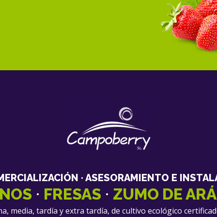
MERCIALIZACIÓN · ASESORAMIENTO E INSTAL
·
·
NOS
FRESAS
ZUMO DE AR
media, tardía y extra tardía, de cultivo ecológico certificado