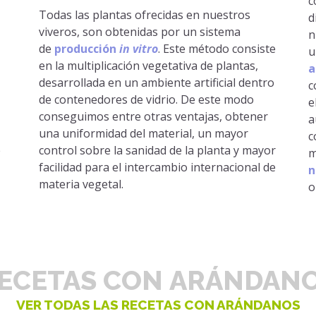
c
Todas las plantas ofrecidas en nuestros
d
viveros, son obtenidas por un sistema
n
de
producción
in vitro
. Este método consiste
u
en la multiplicación vegetativa de plantas,
a
desarrollada en un ambiente artificial dentro
c
de contenedores de vidrio. De este modo
e
conseguimos entre otras ventajas, obtener
a
una uniformidad del material, un mayor
c
e
control sobre la sanidad de la planta y mayor
m
facilidad para el intercambio internacional de
n
materia vegetal.
o
ECETAS CON ARÁNDAN
VER TODAS LAS RECETAS CON ARÁNDANOS